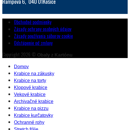
Rampová 6, 040 01Košice
Obchodné podmienky
Zásady ochrany osobných údajov
Zásady používania súborov cookie
Odstúpenie od zmluvy
Copyright 2026 ©
Obaly z Kartónu
Domov
Krabice na zákusky
Krabice na torty
Klopové krabice
Vekové krabice
Archivačné krabice
Krabice na pizzu
Krabice kurčatovky
Ochranné rohy
Stretch fólie