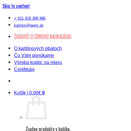
Skip to content
+ 421 918 388 986
kartony@awm.sk
ŽIADOSŤ O CENOVÚ KALKULÁCIU
O kartónových obaloch
Čo Vám ponúkame
Výroba krabíc na mieru
Certifikáty
Košík /
0.00
€
0
Žiadne produkty v košíku.