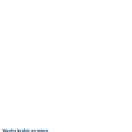
Výroba krabíc na mieru