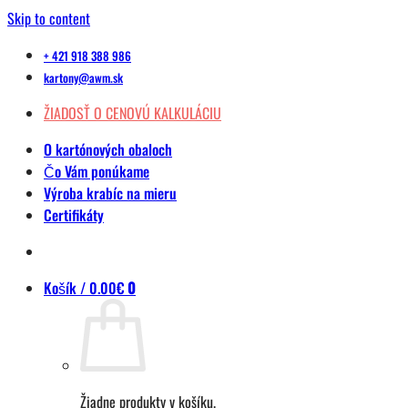
Skip to content
+ 421 918 388 986
kartony@awm.sk
ŽIADOSŤ O CENOVÚ KALKULÁCIU
O kartónových obaloch
Čo Vám ponúkame
Výroba krabíc na mieru
Certifikáty
Košík /
0.00
€
0
Žiadne produkty v košíku.