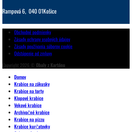
Rampová 6, 040 01Košice
Obchodné podmienky
Zásady ochrany osobných údajov
Zásady používania súborov cookie
Odstúpenie od zmluvy
Copyright 2026 ©
Obaly z Kartónu
Domov
Krabice na zákusky
Krabice na torty
Klopové krabice
Vekové krabice
Archivačné krabice
Krabice na pizzu
Krabice kurčatovky