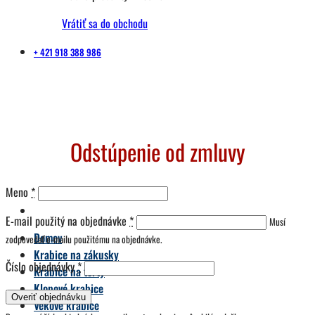
Vrátiť sa do obchodu
+ 421 918 388 986
Odstúpenie od zmluvy
Meno
*
E-mail použitý na objednávke
*
Musí
Domov
zodpovedať e-mailu použitému na objednávke.
Krabice na zákusky
Číslo objednávky
*
Krabice na torty
Klopové krabice
Overiť objednávku
Vekové krabice