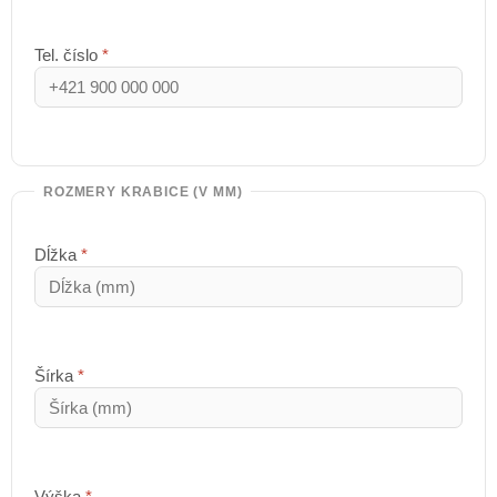
Tel. číslo
*
ROZMERY KRABICE (V MM)
Dĺžka
*
Šírka
*
Výška
*