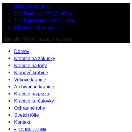
Obchodné podmienky
Zásady ochrany osobných údajov
Zásady používania súborov cookie
Odstúpenie od zmluvy
Copyright 2026 ©
Obaly z Kartónu
Domov
Krabice na zákusky
Krabice na torty
Klopové krabice
Vekové krabice
Archivačné krabice
Krabice na pizzu
Krabice kurčatovky
Ochranné rohy
Stretch fólie
Kontakt
+ 421 918 388 986