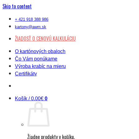
Skip to content
+ 421 918 388 986
kartony@awm.sk
ŽIADOSŤ O CENOVÚ KALKULÁCIU
O kartónových obaloch
Čo Vám ponúkame
Výroba krabíc na mieru
Certifikáty
Košík /
0.00
€
0
Žiadne produkty v košíku.