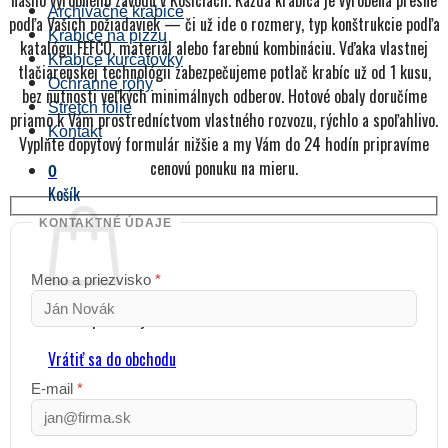
nášho výrobného závodu v Košiciach. Každá krabica je vyrobená presne
Archivačné krabice
podľa Vašich požiadaviek — či už ide o rozmery, typ konštrukcie podľa
Krabice na pizzu
katalógu FEFCO, materiál alebo farebnú kombináciu. Vďaka vlastnej
Krabice kurčatovky
tlačiarenskej technológii zabezpečujeme potlač krabíc už od 1 kusu,
Ochranné rohy
bez nutnosti veľkých minimálnych odberov. Hotové obaly doručíme
Stretch fólie
priamo k Vám prostredníctvom vlastného rozvozu, rýchlo a spoľahlivo.
Kontakt
Vyplňte dopytový formulár nižšie a my Vám do 24 hodín pripravíme
cenovú ponuku na mieru.
0
Košík
KONTAKTNÉ ÚDAJE
Meno a priezvisko
*
Žiadne produkty v košíku.
Vrátiť sa do obchodu
E-mail
*